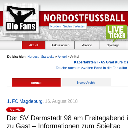
Norden
|
Süden
|
Westen
Aktuell
Diskussionen
Vereine
Spieltage
Du bist hier:
Nordost
|
Startseite
»
Aktuell
» Artikel
Kaperfahrten II - 65 Grad Kurs 
Tauche auch im zweiten Band in die Fankultu
News-Archiv
Aktuell
1. FC Magdeburg
, 16. August 2018
Der SV Darmstadt 98 am Freitagabend
zu Gast – Informationen zum Spieltag