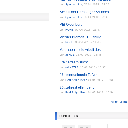
von
Sportmacher
,
05.04.2018 - 22:32
Schafft der Hamburger SV noch...
von
Sportmacher
,
05.04.2018 - 22:25
VfB Oldenburg
von
NOFB
,
05.04.2018 - 21:47
Werder Bremen - Duisburg
von
NOFB
,
05.04.2018 - 11:46
Vertrauen in die Arbeit des...
von
Johi91
,
16.03.2018 - 15:45
Trainerteam sucht
von
mike2727
,
15.02.2018 - 16:37
16. Internationale Fußball-...
von
Red Stripe Beer
,
04.05.2017 - 10:56
26. Jahrestreffen der...
von
Red Stripe Beer
,
04.05.2017 - 10:54
Mehr Disku
Fußball-Fans