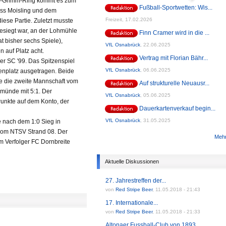
der-Grimm-Ring kommt es zum
Fußball-Sportwetten: Wis...
iss Moisling und dem
Freizeit,
17.02.2026
iese Partie. Zuletzt musste
besiegt war, an der Lohmühle
Finn Cramer wird in die ...
at bisher sechs Spiele),
VfL Osnabrück
,
22.06.2025
 auf Platz acht.
Vertrag mit Florian Bähr...
ker SC '99. Das Spitzenspiel
VfL Osnabrück
,
06.06.2025
senplatz ausgetragen. Beide
e die zweite Mannschaft vom
Auf strukturelle Neuausr...
emünde mit 5:1. Der
VfL Osnabrück
,
05.06.2025
Punkte auf dem Konto, der
Dauerkartenverkauf begin...
VfL Osnabrück
,
31.05.2025
 nach dem 1:0 Sieg in
r vom NTSV Strand 08. Der
Mehr
m Verfolger FC Dornbreite
Aktuelle Diskussionen
27. Jahrestreffen der...
von
Red Stripe Beer
,
11.05.2018 - 21:43
17. Internationale...
von
Red Stripe Beer
,
11.05.2018 - 21:33
Altonaer Fussball-Club von 1893