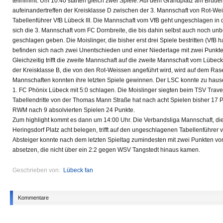
teilnimmt. Um 10:40 starten gleich zwei Spiele. Auf dem Grandplatz am Brü
aufeinandertreffen der Kreisklasse D zwischen der 3. Mannschaft von Rot-We
Tabellenführer VfB Lübeck III. Die Mannschaft vom VfB geht ungeschlagen in d
sich die 3. Mannschaft vom FC Dornbreite, die bis dahin selbst auch noch un
geschlagen geben. Die Moislinger, die bisher erst drei Spiele bestritten (VfB h
befinden sich nach zwei Unentschieden und einer Niederlage mit zwei Punkten
Gleichzeitig trifft die zweite Mannschaft auf die zweite Mannschaft vom Lübec
der Kreisklasse B, die von den Rot-Weissen angeführt wird, wird auf dem Ra
Mannschaften konnten ihre letzten Spiele gewinnen. Der LSC konnte zu haus
1. FC Phönix Lübeck mit 5:0 schlagen. Die Moislinger siegten beim TSV Trav
Tabellendritte von der Thomas Mann Straße hat nach acht Spielen bisher 17 
RWM nach 9 absolvierten Spielen 24 Punkte.
Zum highlight kommt es dann um 14:00 Uhr. Die Verbandsliga Mannschaft, die
Heringsdorf Platz acht belegen, trifft auf den ungeschlagenen Tabellenführe
Absteiger konnte nach dem letzten Spieltag zumindesten mit zwei Punkten vo
absetzen, die nicht über ein 2:2 gegen WSV Tangstedt hinaus kamen.
Geschrieben von:
Lübeck fan
Kommentare