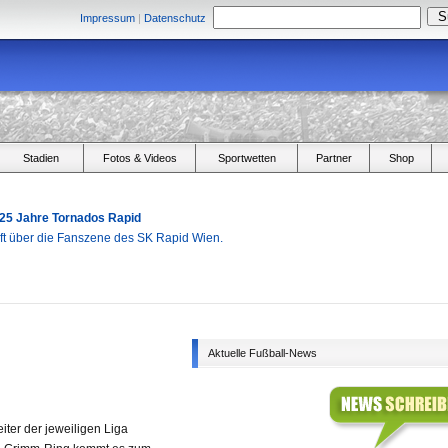
Impressum
|
Datenschutz
Stadien
Fotos & Videos
Sportwetten
Partner
Shop
 25 Jahre Tornados Rapid
aft über die Fanszene des SK Rapid Wien.
Aktuelle Fußball-News
ter der jeweiligen Liga