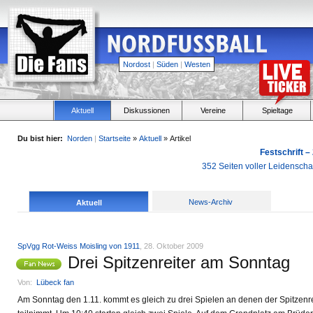
Nordost
|
Süden
|
Westen
Aktuell
Diskussionen
Vereine
Spieltage
Du bist hier:
Norden
|
Startseite
»
Aktuell
» Artikel
Festschrift –
352 Seiten voller Leidensch
News-Archiv
Aktuell
SpVgg Rot-Weiss Moisling von 1911
, 28. Oktober 2009
Drei Spitzenreiter am Sonntag
Von:
Lübeck fan
Am Sonntag den 1.11. kommt es gleich zu drei Spielen an denen der Spitzenrei