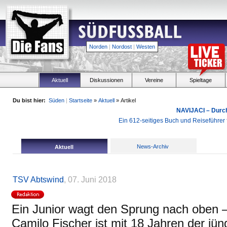
Norden
|
Nordost
|
Westen
Aktuell
Diskussionen
Vereine
Spieltage
Du bist hier:
Süden
|
Startseite
»
Aktuell
» Artikel
NAVIJACI – Durc
Ein 612-seitiges Buch und Reiseführer f
News-Archiv
Aktuell
TSV Abtswind
, 07. Juni 2018
Ein Junior wagt den Sprung nach oben –
Camilo Fischer ist mit 18 Jahren der j