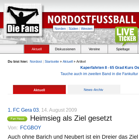
Norden
|
Süden
|
Westen
Aktuell
Diskussionen
Vereine
Spieltage
Du bist hier:
Nordost
|
Startseite
»
Aktuell
» Artikel
Kaperfahrten II - 65 Grad Kurs 
Tauche auch im zweiten Band in die Fankultu
News-Archiv
Aktuell
1. FC Gera 03
, 14. August 2009
Heimsieg als Ziel gesetzt
Von:
FCGBOY
Auch ohne Barich und Neubert ist ein Dreier das Ziel