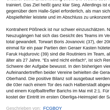
trainiert. Das Ziel heißt ganz klar Sieg. Allerdings ist
gegenüber dem Halle-Spiel erforderlich, als man sich
Abspielfehler leistete und im Abschluss zu unkonzentr
Kontrahent Pößneck ist nur schwer einzuschätzen. N
Neuzugängen hat sich das Gesicht des Teams im Ver
total gewandelt. Torwart Boris Jovanovic (37), der 2
einmal für ein paar Partien den Geraer Kasten hütet
Faruk Hujdurovic (39) sind die Routiniers im Team, a
älter als 27 Jahre. "Es wird nicht einfach", ist sich R
Schwere der Aufgabe bewusst. In den bisherigen vier
Aufeinandertreffen beider Vereine behielten die Gera
Oberhand. Die positive Bilanz soll ausgebaut werde
die 03er nach einem Tor des nach Halberstadt abg
und einem Kopfballtreffer Barichs im Mai mit 2:1. Fü
kostet der Eintritt im ersten Oberliga-Heimspiel der 
Geschrieben von:
FCGBOY