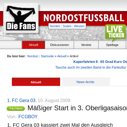
Norden
|
Süden
|
Westen
Aktuell
Diskussionen
Vereine
Spieltage
Du bist hier:
Nordost
|
Startseite
»
Aktuell
» Artikel
Kaperfahrten II - 65 Grad Kurs 
Tauche auch im zweiten Band in die Fankultu
News-Archiv
Aktuell
1. FC Gera 03
, 10. August 2009
Mäßiger Start in 3. Oberligasaiso
Von:
FCGBOY
1. FC Gera 03 kassiert zwei Mal den Ausgleich