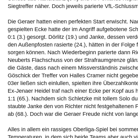
Siegtreffer näher. Doch jeweils parierte VfL-Schluss
Die Geraer hatten einen perfekten Start erwischt. Na
gespielten Ecke hatte der im Angriff aufgebotene Sch
0:1 (3.) gesorgt. Dörlitz (19.) und Janke, dessen ve
den Außenpfosten rasierte (24.), hätten in der Folge 
sorgen können. Nach Wiederbeginn parierte dann Ri
Neuberts Flachschuss von der Strafraumgrenze glänz
die Gäste, dass nach einem Missverständnis zwisch
Göschick der Treffer von Halles Cramer nicht gegebe
03er ließen sich einlullen, spielten ihre Überzahlkont
Ex-Jenaer Heidel traf nach einer Ecke per Kopf aus
1:1 (65.). Nachdem sich Schletzke mit tollem Solo du
staubte Janke den von Richter nicht festgehaltenen
ab (68.). Doch war die Geraer Freude nicht von lang
Alles in allem ein rassiges Oberliga-Spiel bei somme
Temperaturen, in dem sich beide Teams aber auch v