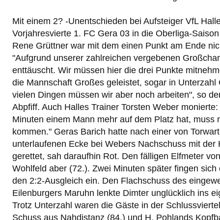
Mit einem 2? -Unentschieden bei Aufsteiger VfL Halle
Vorjahresvierte 1. FC Gera 03 in die Oberliga-Saison 
Rene Grüttner war mit dem einen Punkt am Ende nich
"Aufgrund unserer zahlreichen vergebenen Großchan
enttäuscht. Wir müssen hier die drei Punkte mitneh
die Mannschaft Großes geleistet, sogar in Unterzah
vielen Dingen müssen wir aber noch arbeiten", so 
Abpfiff. Auch Halles Trainer Torsten Weber monierte
Minuten einem Mann mehr auf dem Platz hat, muss 
kommen." Geras Barich hatte nach einer von Torwart
unterlaufenen Ecke bei Webers Nachschuss mit der H
gerettet, sah daraufhin Rot. Den fälligen Elfmeter v
Wohlfeld aber (72.). Zwei Minuten später fingen sich
den 2:2-Ausgleich ein. Den Flachschuss des eingew
Eilenburgers Maruhn lenkte Dimter unglücklich ins ei
Trotz Unterzahl waren die Gäste in der Schlussvierte
Schuss aus Nahdistanz (84.) und H. Pohlands Kopfba