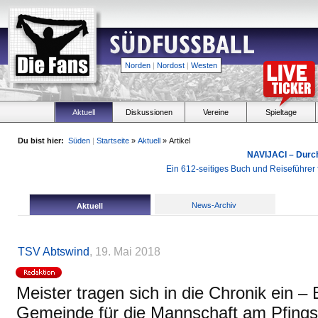
Norden
|
Nordost
|
Westen
Aktuell
Diskussionen
Vereine
Spieltage
Du bist hier:
Süden
|
Startseite
»
Aktuell
» Artikel
NAVIJACI – Durc
Ein 612-seitiges Buch und Reiseführer f
News-Archiv
Aktuell
TSV Abtswind
, 19. Mai 2018
Meister tragen sich in die Chronik ein 
Gemeinde für die Mannschaft am Pfing