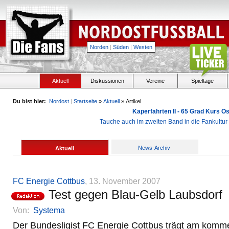
Norden
|
Süden
|
Westen
Aktuell
Diskussionen
Vereine
Spieltage
Du bist hier:
Nordost
|
Startseite
»
Aktuell
» Artikel
Kaperfahrten II - 65 Grad Kurs 
Tauche auch im zweiten Band in die Fankultu
News-Archiv
Aktuell
FC Energie Cottbus
, 13. November 2007
Test gegen Blau-Gelb Laubsdorf
Von:
Systema
Der Bundesligist FC Energie Cottbus trägt am kom