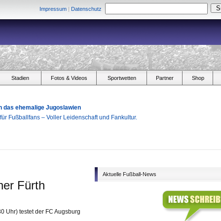
Impressum
|
Datenschutz
Stadien
Fotos & Videos
Sportwetten
Partner
Shop
h das ehemalige Jugoslawien
ür Fußballfans – Voller Leidenschaft und Fankultur.
Aktuelle Fußball-News
her Fürth
30 Uhr) testet der FC Augsburg