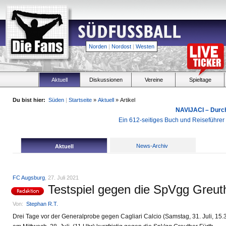
Norden
|
Nordost
|
Westen
Aktuell
Diskussionen
Vereine
Spieltage
Du bist hier:
Süden
|
Startseite
»
Aktuell
» Artikel
NAVIJACI – Durc
Ein 612-seitiges Buch und Reiseführer f
News-Archiv
Aktuell
FC Augsburg
, 27. Juli 2021
Testspiel gegen die SpVgg Greut
Von:
Stephan R.T.
Drei Tage vor der Generalprobe gegen Cagliari Calcio (Samstag, 31. Juli, 15.