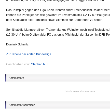
am Mittwoch, 28. Juli, (11 Uhr) kurzfristig gegen die SpVgg Greuther Fürth.
Das Testspiel gegen den Liga-Konkurrenten findet unter Ausschluss der Öffentl
können die Partie jedoch wie gewohnt im Livestream im FCA TV auf fcaugsbur
dem Spiel auch alle Highlights sowie Stimmen zur Begegnung zu sehen.
Somit hat die Mannschaft von Trainer Markus Weinzierl noch zwei Testspiele, 
(15.30 Uhr) beim Greifswalder FC das erste Pflichtspiel der Saison im DFB-Po
Dominik Schmitz
Zur Tabelle der ersten Bundesliga
Geschrieben von:
Stephan R.T.
Kommentare
Noch keine Kommentare.
Kommentar schreiben