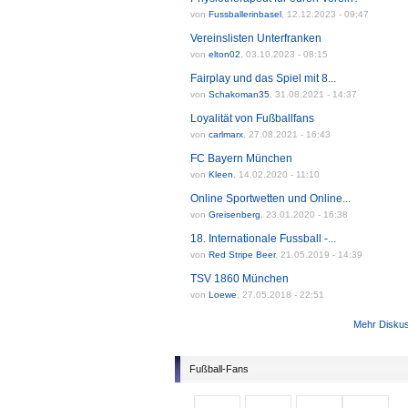
von
Fussballerinbasel
,
12.12.2023 - 09:47
Vereinslisten Unterfranken
von
elton02
,
03.10.2023 - 08:15
Fairplay und das Spiel mit 8...
von
Schakoman35
,
31.08.2021 - 14:37
Loyalität von Fußballfans
von
carlmarx
,
27.08.2021 - 16:43
FC Bayern München
von
Kleen
,
14.02.2020 - 11:10
Online Sportwetten und Online...
von
Greisenberg
,
23.01.2020 - 16:38
18. Internationale Fussball -...
von
Red Stripe Beer
,
21.05.2019 - 14:39
TSV 1860 München
von
Loewe
,
27.05.2018 - 22:51
Mehr Disku
Fußball-Fans