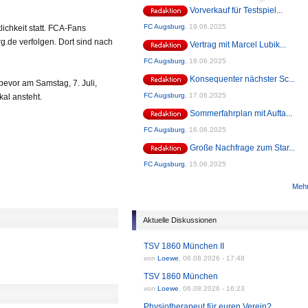
Vorverkauf für Testspiel...
FC Augsburg
,
19.06.2025
ichkeit statt. FCA-Fans
g.de verfolgen. Dort sind nach
Vertrag mit Marcel Lubik...
FC Augsburg
,
18.06.2025
Konsequenter nächster Sc...
bevor am Samstag, 7. Juli,
FC Augsburg
,
17.06.2025
kal ansteht.
Sommerfahrplan mit Aufta...
FC Augsburg
,
16.06.2025
Große Nachfrage zum Star...
FC Augsburg
,
15.06.2025
Mehr
Aktuelle Diskussionen
TSV 1860 München II
von
Loewe
,
06.08.2026 - 17:48
TSV 1860 München
von
Loewe
,
06.08.2026 - 16:23
Physiotherapeut für euren Verein?