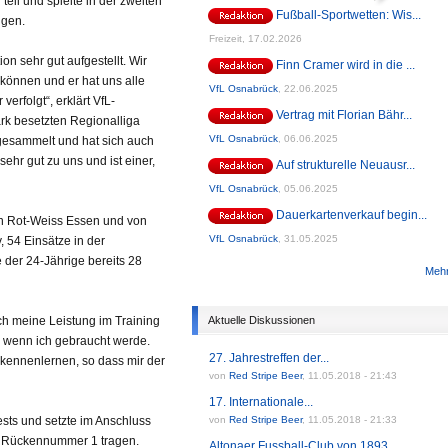
eil und spielte in der zweiten
Fußball-Sportwetten: Wis...
ngen.
Freizeit,
17.02.2026
on sehr gut aufgestellt. Wir
Finn Cramer wird in die ...
können und er hat uns alle
VfL Osnabrück
,
22.06.2025
erfolgt“, erklärt VfL-
Vertrag mit Florian Bähr...
ark besetzten Regionalliga
VfL Osnabrück
,
06.06.2025
 gesammelt und hat sich auch
ehr gut zu uns und ist einer,
Auf strukturelle Neuausr...
VfL Osnabrück
,
05.06.2025
Dauerkartenverkauf begin...
on Rot-Weiss Essen und von
VfL Osnabrück
,
31.05.2025
, 54 Einsätze in der
e der 24-Jährige bereits 28
Mehr
ch meine Leistung im Training
Aktuelle Diskussionen
, wenn ich gebraucht werde.
27. Jahrestreffen der...
 kennenlernen, so dass mir der
von
Red Stripe Beer
,
11.05.2018 - 21:43
17. Internationale...
sts und setzte im Anschluss
von
Red Stripe Beer
,
11.05.2018 - 21:33
ie Rückennummer 1 tragen.
Altonaer Fussball-Club von 1893