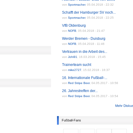
von
Sportmacher
,
05.04.2018 - 22:32
Schafft der Hamburger SV noch...
von
Sportmacher
,
05.04.2018 - 22:25
VfB Oldenburg
von
NOFB
,
05.04.2018 - 21:47
Werder Bremen - Duisburg
von
NOFB
,
05.04.2018 - 11:46
Vertrauen in die Arbeit des...
von
Johi91
,
16.03.2018 - 15:45
Trainerteam sucht
von
mike2727
,
15.02.2018 - 16:37
16. Internationale Fußball-...
von
Red Stripe Beer
,
04.05.2017 - 10:56
26. Jahrestreffen der...
von
Red Stripe Beer
,
04.05.2017 - 10:54
Mehr Disku
Fußball-Fans