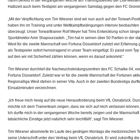
nahm bereits in der vergangenen Woche am Trainingsbetrieb der Lila-Weißen t
Halbzeit auch beim Testspiel am vergangenen Samstag gegen den FC Groni
„Mit der Verpflichtung von Tim Wiesner sind wir nun auch auf der Torwart-Positi
haben ihn im Training und unter Wettkampfbedingungen intensiv beobachten 
überzeugt. Unser Torwarttrainer Rolf Meyer hat Tims Entwicklung schon länger v
Sportdirektor Amir Shapourzadeh. „Tim hat in seinen über 50 Partien in der st
West für die zweite Mannschaft von Fortuna Düsseldorf zuletzt viel Erfahrung
als Testspieler sofort hervorragend in unser Team eingefügt. Er passt vom Typ s
auf den wir mit Sicherheit zählen können, wenn es darauf ankommt.“
Tim Wiesner durchlief die Nachwuchsleistungszentren des FC Schalke 04, v
Fortuna Düsseldorf. Zuletzt war er für die zweite Mannschaft der Fortunen aktiv
Regionalliga West stehen in seiner Vita. Auch in der zweiten Bundesliga durft
Einsatzminuten verzeichnen.
„Ich freue mich riesig auf die neue Herausforderung beim VfL Osnabrück. Dur
möchte ich dem Trainerteam zeigen, dass sie sich auf mich verlassen können
Ich durfte mich in der vergangenen Woche bereits zeigen und die Mannschaft
tatsächliche Einstige jetzt natürlich sehr leichtfällt“, sagt Tim Wiesner.
Tim Wiesner absolvierte Im Laufe des gestrigen Montags die medizinischen Te
seine Unterschrift unter den Vertrag beim VfL Osnabrück. Er wird zukünftig d