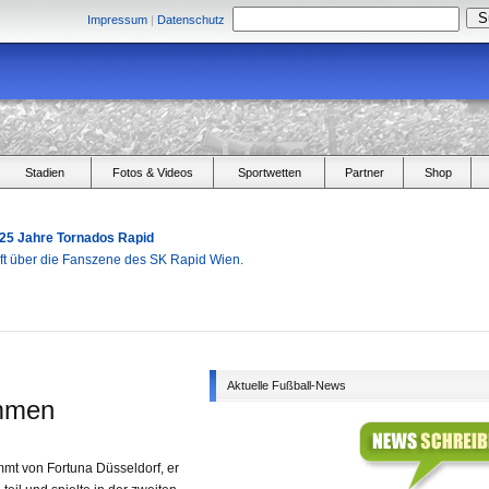
Impressum
|
Datenschutz
Stadien
Fotos & Videos
Sportwetten
Partner
Shop
 25 Jahre Tornados Rapid
aft über die Fanszene des SK Rapid Wien.
Aktuelle Fußball-News
ommen
mmt von Fortuna Düsseldorf, er