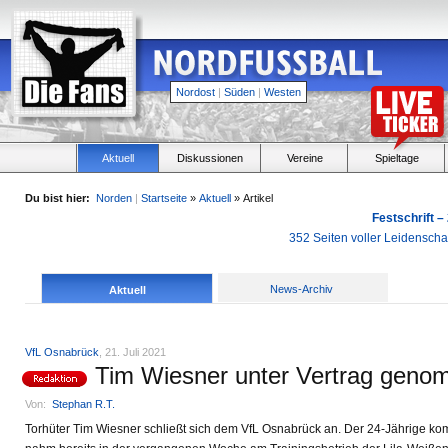
Nordost
|
Süden
|
Westen
Aktuell
Diskussionen
Vereine
Spieltage
Du bist hier:
Norden
|
Startseite
»
Aktuell
» Artikel
Festschrift –
352 Seiten voller Leidensch
News-Archiv
Aktuell
VfL Osnabrück
, 21. Juli 2021
Tim Wiesner unter Vertrag gen
Von:
Stephan R.T.
Torhüter Tim Wiesner schließt sich dem VfL Osnabrück an. Der 24-Jährige ko