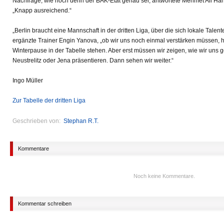
Nachfrage, wie hoch denn der BAK-Etat genau sei, antwortete Mehmet Ali Han 
„Knapp ausreichend.“
„Berlin braucht eine Mannschaft in der dritten Liga, über die sich lokale Talen
ergänzte Trainer Engin Yanova, „ob wir uns noch einmal verstärken müssen, h
Winterpause in der Tabelle stehen. Aber erst müssen wir zeigen, wie wir uns
Neustrelitz oder Jena präsentieren. Dann sehen wir weiter.“
Ingo Müller
Zur Tabelle der dritten Liga
Geschrieben von:
Stephan R.T.
Kommentare
Noch keine Kommentare.
Kommentar schreiben