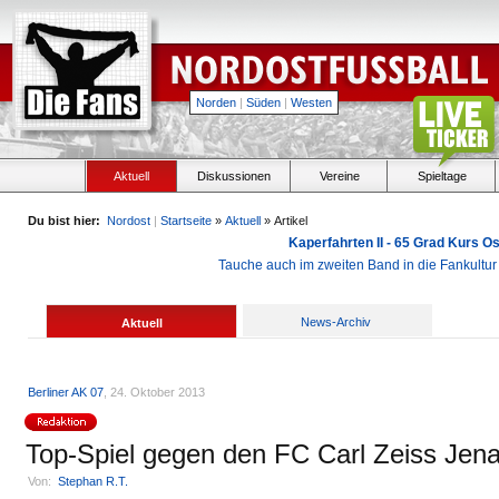
Norden
|
Süden
|
Westen
Aktuell
Diskussionen
Vereine
Spieltage
Du bist hier:
Nordost
|
Startseite
»
Aktuell
» Artikel
Kaperfahrten II - 65 Grad Kurs 
Tauche auch im zweiten Band in die Fankultu
News-Archiv
Aktuell
Berliner AK 07
, 24. Oktober 2013
Top-Spiel gegen den FC Carl Zeiss Je
Von:
Stephan R.T.