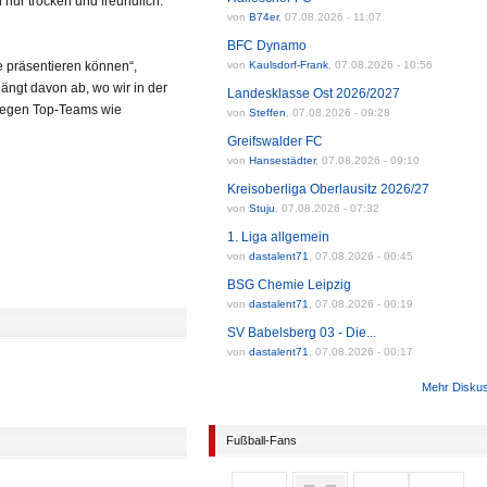
nur trocken und freundlich:
von
B74er
,
07.08.2026 - 11:07
BFC Dynamo
te präsentieren können“,
von
Kaulsdorf-Frank
,
07.08.2026 - 10:56
ängt davon ab, wo wir in der
Landesklasse Ost 2026/2027
 gegen Top-Teams wie
von
Steffen
,
07.08.2026 - 09:28
Greifswalder FC
von
Hansestädter
,
07.08.2026 - 09:10
Kreisoberliga Oberlausitz 2026/27
von
Stuju
,
07.08.2026 - 07:32
1. Liga allgemein
von
dastalent71
,
07.08.2026 - 00:45
BSG Chemie Leipzig
von
dastalent71
,
07.08.2026 - 00:19
SV Babelsberg 03 - Die...
von
dastalent71
,
07.08.2026 - 00:17
Mehr Disku
Fußball-Fans