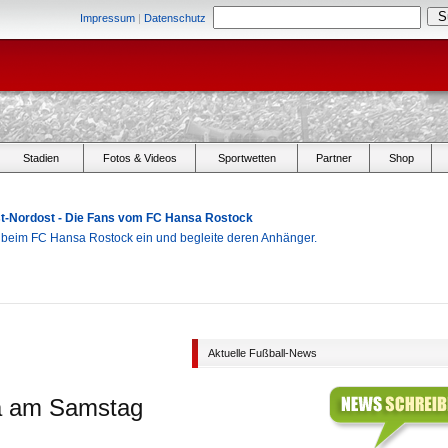
Impressum
|
Datenschutz
Stadien
Fotos & Videos
Sportwetten
Partner
Shop
Ost-Nordost - Die Fans vom FC Hansa Rostock
r beim FC Hansa Rostock ein und begleite deren Anhänger.
Aktuelle Fußball-News
na am Samstag