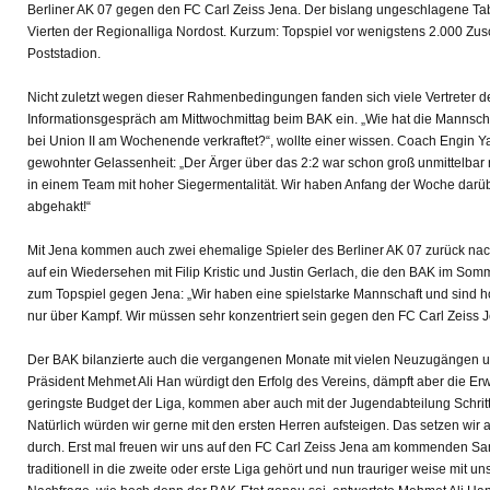
Berliner AK 07 gegen den FC Carl Zeiss Jena. Der bislang ungeschlagene Ta
Vierten der Regionalliga Nordost. Kurzum: Topspiel vor wenigstens 2.000 Zu
Poststadion.
Nicht zuletzt wegen dieser Rahmenbedingungen fanden sich viele Vertreter 
Informationsgespräch am Mittwochmittag beim BAK ein. „Wie hat die Mannsch
bei Union II am Wochenende verkraftet?“, wollte einer wissen. Coach Engin 
gewohnter Gelassenheit: „Der Ärger über das 2:2 war schon groß unmittelbar 
in einem Team mit hoher Siegermentalität. Wir haben Anfang der Woche darü
abgehakt!“
Mit Jena kommen auch zwei ehemalige Spieler des Berliner AK 07 zurück nach 
auf ein Wiedersehen mit Filip Kristic und Justin Gerlach, die den BAK im So
zum Topspiel gegen Jena: „Wir haben eine spielstarke Mannschaft und sind h
nur über Kampf. Wir müssen sehr konzentriert sein gegen den FC Carl Zeiss J
Der BAK bilanzierte auch die vergangenen Monate mit vielen Neuzugängen 
Präsident Mehmet Ali Han würdigt den Erfolg des Vereins, dämpft aber die Er
geringste Budget der Liga, kommen aber auch mit der Jugendabteilung Schritt f
Natürlich würden wir gerne mit den ersten Herren aufsteigen. Das setzen wir ab
durch. Erst mal freuen wir uns auf den FC Carl Zeiss Jena am kommenden Sams
traditionell in die zweite oder erste Liga gehört und nun trauriger weise mit uns 