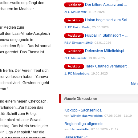
bellenzweite empfängt den
Der bittere Absturz und ...
schauern im Moabiter
ZFC Meuselwitz
,
11.06.2026
Union begeistert zum Sai...
der Medien zum
1. FC Union Berlin
,
25.05.2026
aft den Last-Minute-Ausgleich
Fußball in Stahnsdorf – ...
Yanova entgegnete in
RSV Eintracht 1949
,
04.01.2026
nach dem Spiel. Das ist normal
Defensiver Mittelfeldspi...
ber geredet. Das Thema ist
ZFC Meuselwitz
,
19.06.2025
Tarek Chahed verlängert ...
Berlin. Der Verein freut sich
1. FC Magdeburg
,
19.06.2025
mmer verlassen haben. Yanova
ochmotiviert. ‚Gewinnen‘ geht
Mehr
ena.“
Aktuelle Diskussionen
und einem neuen Chefcoach.
wartungen. „Wir haben das
Kicktipp - Sachsenliga
ür Schritt zum Erfolg.
von
Wilhelm das war nichts
,
07.08.2026 - 11:19
er nicht mit aller Gewalt
Regionalliga allgemein
tag. Das ist ein Verein, der
von
Hansestädter
,
07.08.2026 - 11:12
in Liga vier spielt.“ Auf die
Hallescher FC