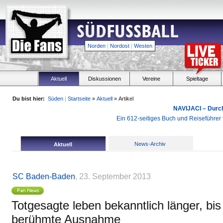
Norden
|
Nordost
|
Westen
Aktuell
Diskussionen
Vereine
Spieltage
Du bist hier:
Süden
|
Startseite
»
Aktuell
» Artikel
NAVIJACI – Durc
Ein 612-seitiges Buch und Reiseführer f
News-Archiv
Aktuell
SC Baden-Baden
, 23. September 2013
Totgesagte leben bekanntlich länger, bis
berühmte Ausnahme