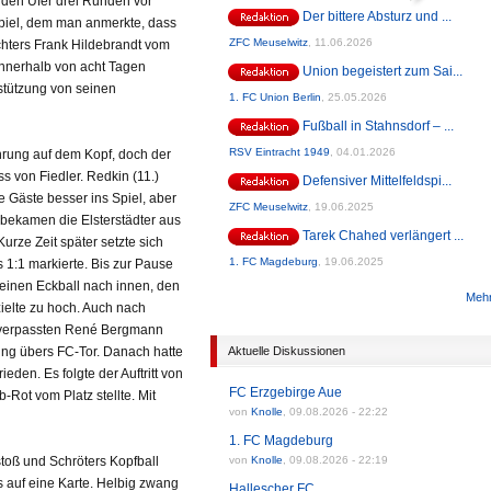
nden Ufer drei Runden vor
Der bittere Absturz und ...
Spiel, dem man anmerkte, dass
ZFC Meuselwitz
,
11.06.2026
chters Frank Hildebrandt vom
innerhalb von acht Tagen
Union begeistert zum Sai...
rstützung von seinen
1. FC Union Berlin
,
25.05.2026
Fußball in Stahnsdorf – ...
RSV Eintracht 1949
,
04.01.2026
rung auf dem Kopf, doch der
s von Fiedler. Redkin (11.)
Defensiver Mittelfeldspi...
 Gäste besser ins Spiel, aber
ZFC Meuselwitz
,
19.06.2025
 bekamen die Elsterstädter aus
Tarek Chahed verlängert ...
urze Zeit später setzte sich
1. FC Magdeburg
,
19.06.2025
s 1:1 markierte. Bis zur Pause
 einen Eckball nach innen, den
Mehr
zielte zu hoch. Auch nach
f verpassten René Bergmann
ging übers FC-Tor. Danach hatte
Aktuelle Diskussionen
den. Es folgte der Auftritt von
FC Erzgebirge Aue
-Rot vom Platz stellte. Mit
von
Knolle
,
09.08.2026 - 22:22
1. FC Magdeburg
stoß und Schröters Kopfball
von
Knolle
,
09.08.2026 - 22:19
s auf eine Karte. Helbig zwang
Hallescher FC