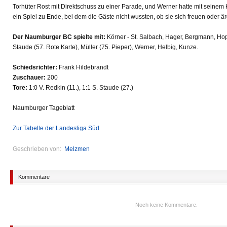
Torhüter Rost mit Direktschuss zu einer Parade, und Werner hatte mit seinem 
ein Spiel zu Ende, bei dem die Gäste nicht wussten, ob sie sich freuen oder är
Der Naumburger BC spielte mit:
Körner - St. Salbach, Hager, Bergmann, Hop
Staude (57. Rote Karte), Müller (75. Pieper), Werner, Helbig, Kunze.
Schiedsrichter:
Frank Hildebrandt
Zuschauer:
200
Tore:
1:0 V. Redkin (11.), 1:1 S. Staude (27.)
Naumburger Tageblatt
Zur Tabelle der Landesliga Süd
Geschrieben von:
Melzmen
Kommentare
Noch keine Kommentare.