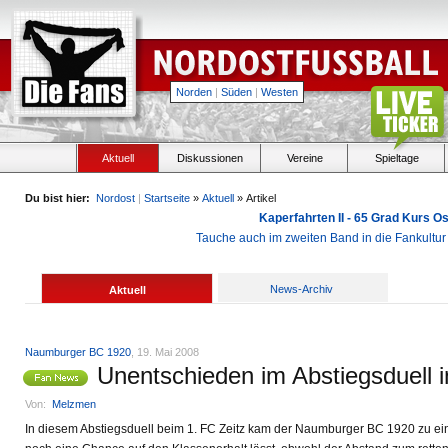
Norden
|
Süden
|
Westen
Aktuell
Diskussionen
Vereine
Spieltage
Du bist hier:
Nordost
|
Startseite
»
Aktuell
» Artikel
Kaperfahrten II - 65 Grad Kurs 
Tauche auch im zweiten Band in die Fankultu
News-Archiv
Aktuell
Naumburger BC 1920
, 19. Mai 2008
Unentschieden im Abstiegsduell i
Von:
Melzmen
In diesem Abstiegsduell beim 1. FC Zeitz kam der Naumburger BC 1920 zu e