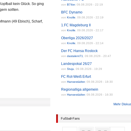
Kopfball kein Glück. So ging
von
B74er
,
09.08.2026 - 22:19
gern sollten.
BFC Dynamo
von
Knolle
,
09.08.2026 - 22:19
fmann (49 Ebisch), Scharf,
1.FC Magdeburg II
von
Knolle
,
09.08.2026 - 22:17
Oberliga 2026/2027
von
Knolle
,
09.08.2026 - 22:14
Der FC Hansa Rostock
von
dastalent71
,
09.08.2026 - 20:47
Landespokal 26/27
von
Stuju
,
09.08.2026 - 19:29
FC Rot-Weiß Erfurt
von
Hansestädter
,
09.08.2026 - 18:30
Regionalliga allgemein
von
Hansestädter
,
09.08.2026 - 16:30
Mehr Disku
Fußball-Fans