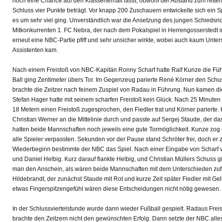
noch eine Chance auf den Klassenerhalt lässt, obwohl der Abstand zum rette
Schluss vier Punkte beträgt. Vor knapp 200 Zuschauern entwickelte sich ein 
es um sehr viel ging. Unverständlich war die Ansetzung des jungen Schiedsri
Mitkonkurrenten 1. FC Nebra, der nach dem Pokalspiel in Herrengosserstedt 
erneut eine NBC-Partie pfiff und sehr unsicher wirkte, wobei auch kaum Unte
Assistenten kam.
Nach einem Freistoß von NBC-Kapitän Ronny Scharf hatte Ralf Kunze die Füh
Ball ging Zentimeter übers Tor. Im Gegenzeug parierte René Körner den Schus
brachte die Zeitzer nach feinem Zuspiel von Radau in Führung. Nun kamen die
Stefan Hager hatte mit seinem scharfen Freistoß kein Glück. Nach 25 Minuten
18 Metern einen Freistoß zugesprochen, den Fiedler trat und Körner parierte. K
Christian Werner an die Mittelinie durch und passte auf Sergej Staude, der da
hatten beide Mannschaften noch jeweils eine gute Tormöglichkeit. Kunze zog
alle Spieler verpassten. Sekunden vor der Pause stand Schröter frei, doch er 
Wiederbeginn bestimmte der NBC das Spiel. Nach einer Eingabe von Schar
und Daniel Helbig. Kurz darauf flankte Helbig, und Christian Müllers Schuss 
man den Anschein, als wären beide Mannschaften mit dem Unterschieden zufrie
Hildebrandt, der zunächst Staude mit Rot und kurze Zeit später Fiedler mit Gelb
etwas Fingerspitzengefühl wären diese Entscheidungen nicht nötig gewesen.
In der Schlussviertelstunde wurde dann wieder Fußball gespielt. Radaus Frei
brachte den Zeitzern nicht den gewünschten Erfolg. Dann setzte der NBC alle