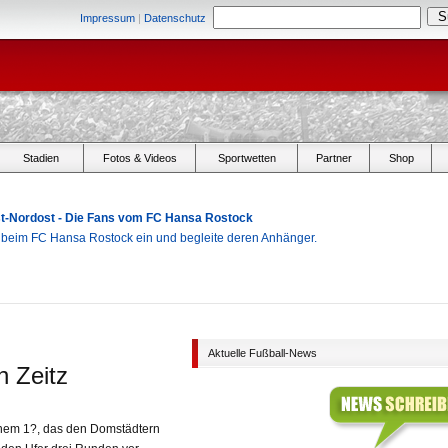
Impressum
|
Datenschutz
Stadien
Fotos & Videos
Sportwetten
Partner
Shop
Ost-Nordost - Die Fans vom FC Hansa Rostock
r beim FC Hansa Rostock ein und begleite deren Anhänger.
Aktuelle Fußball-News
n Zeitz
inem 1?, das den Domstädtern