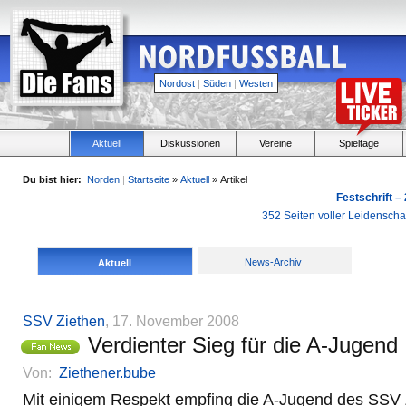
Nordost
|
Süden
|
Westen
Aktuell
Diskussionen
Vereine
Spieltage
Du bist hier:
Norden
|
Startseite
»
Aktuell
» Artikel
Festschrift –
352 Seiten voller Leidensch
News-Archiv
Aktuell
SSV Ziethen
, 17. November 2008
Verdienter Sieg für die A-Jugend
Von:
Ziethener.bube
Mit einigem Respekt empfing die A-Jugend des SSV Z