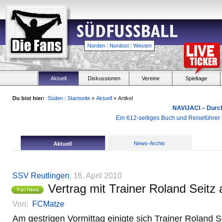
Norden
|
Nordost
|
Westen
Aktuell
Diskussionen
Vereine
Spieltage
Du bist hier:
Süden
|
Startseite
»
Aktuell
» Artikel
NAVIJACI – Durc
Ein 612-seitiges Buch und Reiseführer f
News-Archiv
Aktuell
SSV Reutlingen
, 16. April 2010
Vertrag mit Trainer Roland Seitz 
Von:
FCMatze
Am gestrigen Vormittag einigte sich Trainer Roland S