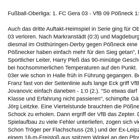
Fußball-Oberliga: 1. FC Gera 03 - VfB 09 Pößneck 1:
Auch das dritte Auftakt-Heimspiel in Serie ging für Ob
03 verloren. Nach Markranstädt (0:3) und Magdeburg 
diesmal im Ostthüringen-Derby gegen Pößneck eine 
Pößnecker haben einfach mehr für den Sieg getan",
Sportlicher Leiter, Harry Pleß das 90-minütige Gesc
bei hochsommerlichen Temperaturen auf den Punkt. 
03er wie schon in Halle früh in Führung gegangen. B
Franz fast von der Seitenlinie aufs lange Eck griff 
Jovanovic einfach daneben - 1:0 (2.). "So etwas dar
Klasse und Erfahrung nicht passieren", schimpfte Gä
Jörg Leitzke. Eine Viertelstunde brauchten die Pößn
Schock zu erholen. Dann ergriff der VfB das Zepter.
Spielaufbau zu viele Fehler unterliefen, zogen sich vi
Schon Tröger per Flachschuss (28.) und der Ex-Leipz
einem 18-m-Freistoß aus spitzem Winkel an den Pfos