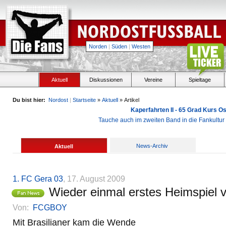
Norden
|
Süden
|
Westen
Aktuell
Diskussionen
Vereine
Spieltage
Du bist hier:
Nordost
|
Startseite
»
Aktuell
» Artikel
Kaperfahrten II - 65 Grad Kurs 
Tauche auch im zweiten Band in die Fankultu
News-Archiv
Aktuell
1. FC Gera 03
, 17. August 2009
Wieder einmal erstes Heimspiel v
Von:
FCGBOY
Mit Brasilianer kam die Wende