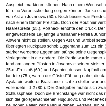
Ausgleich markieren können. Nach einem Wechsel hät
für eine Vorentscheidung sorgen können. Janke schei
von Ast an Jovanovic (50.). Noch besser war Friedri
nach einem Dimter-Freistoß. Doch der Routinier ver
Haaresbreite (55.). Pößneck erhöhte den Druck. Der
eingewechselte 19-jährige Brasilianer Ferreira Junio
Abwehr nicht zu stellen. Gegen Ast und Strobel setzt
überlegten Rückpass schob Eggemann zum 1:1 ein (
stärker werdende Eggemann stürzte seine Gegenspie
Verlegenheit in die andere. Die Partie wurde immer k
fand am langen Pfosten in Jovanovic seinen Meister (
25-m-Freistoß (69.) und Spanier, dessen Kopfball a
landete (75.), waren der Gäste-Führung nahe, die dan
Ayala ein weiterer Brasilianer nicht zu stellen war 
vollendete - 1:2 (80.). Der Gastgeber mühte sich zwar
Schlussphase. Doch die Brechstange war nicht das ri
sich die großgewachsenen Hujdurovic und Pecenek
bei hohen Bällen keine Blöße gaben. Ferreira Junior 