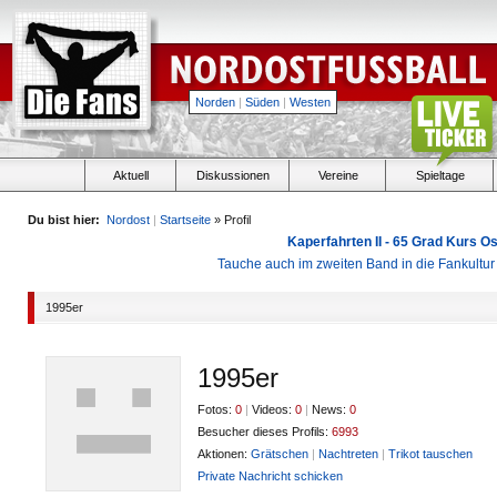
Norden
|
Süden
|
Westen
Aktuell
Diskussionen
Vereine
Spieltage
Du bist hier:
Nordost
|
Startseite
» Profil
Kaperfahrten II - 65 Grad Kurs 
Tauche auch im zweiten Band in die Fankultu
1995er
1995er
Fotos:
0
|
Videos:
0
|
News:
0
Besucher dieses Profils:
6993
Aktionen:
Grätschen
|
Nachtreten
|
Trikot tauschen
Private Nachricht schicken