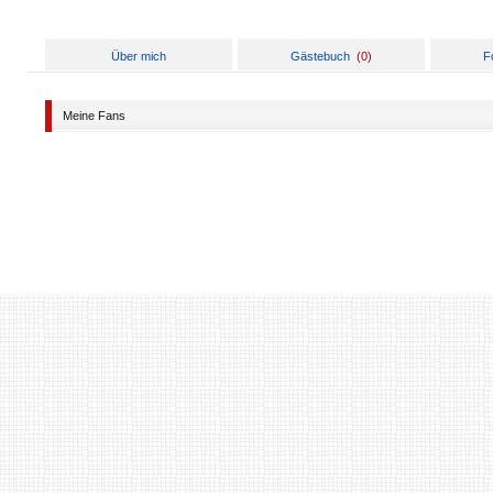
Über mich
Gästebuch
(
0
)
F
Meine Fans