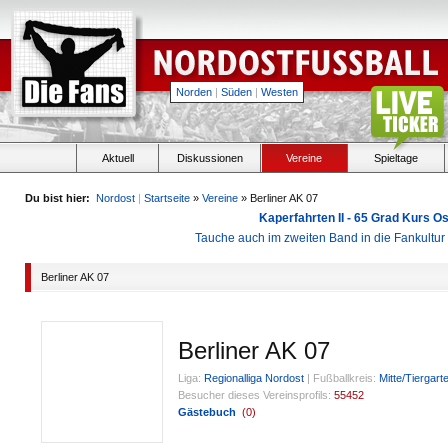
Norden
|
Süden
|
Westen
Aktuell
Diskussionen
Vereine
Spieltage
Du bist hier:
Nordost
|
Startseite
»
Vereine
» Berliner AK 07
Kaperfahrten II - 65 Grad Kurs 
Tauche auch im zweiten Band in die Fankultu
Berliner AK 07
Berliner AK 07
Liga:
Regionalliga Nordost
|
Fußballkreis:
Mitte/Tiergar
Besucher dieses Vereinsprofils:
55452
Gästebuch
(
0
)