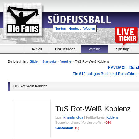
Norden
|
Nordost
|
Westen
Aktuell
Diskussionen
Vereine
Spieltage
Du bist hier:
Süden
|
Startseite
»
Vereine
» TuS Rot-Weiß Koblenz
NAVIJACI – Durc
Ein 612-seitiges Buch und Reiseführer f
TuS Rot-Weiß Koblenz
TuS Rot-Weiß Koblenz
Liga:
Rheinlandliga
|
Fußballkreis:
Koblenz
Besucher dieses Vereinsprofils:
4960
Gästebuch
(
0
)