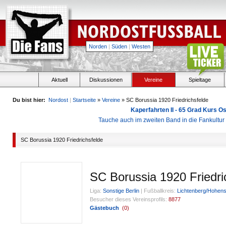
Norden
|
Süden
|
Westen
Aktuell
Diskussionen
Vereine
Spieltage
Du bist hier:
Nordost
|
Startseite
»
Vereine
» SC Borussia 1920 Friedrichsfelde
Kaperfahrten II - 65 Grad Kurs 
Tauche auch im zweiten Band in die Fankultu
SC Borussia 1920 Friedrichsfelde
SC Borussia 1920 Friedri
Liga:
Sonstige Berlin
|
Fußballkreis:
Lichtenberg/Hohen
Besucher dieses Vereinsprofils:
8877
Gästebuch
(
0
)