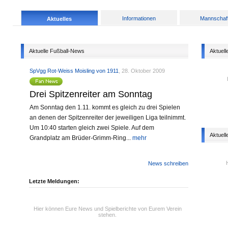
Informationen
Mannschaf
Aktuelles
Aktuelle Fußball-News
Aktuell
SpVgg Rot-Weiss Moisling von 1911
, 28. Oktober 2009
Drei Spitzenreiter am Sonntag
Am Sonntag den 1.11. kommt es gleich zu drei Spielen
an denen der Spitzenreiter der jeweiligen Liga teilnimmt.
Um 10:40 starten gleich zwei Spiele. Auf dem
Aktuell
Grandplatz am Brüder-Grimm-Ring...
mehr
News schreiben
Letzte Meldungen:
Hier können Eure News und Spielberichte von Eurem Verein
stehen.