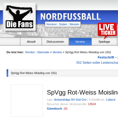
Nordost
|
Süden
|
Westen
Aktuell
Diskussionen
Vereine
Spieltage
Du bist hier:
Norden
|
Startseite
»
Vereine
» SpVgg Rot-Weiss Moisling von 1911
Festschrift –
352 Seiten voller Leidensch
SpVgg Rot-Weiss Moisling von 1911
SpVgg Rot-Weiss Moislin
Liga:
Verbandsliga SH Süd-Ost
|
Fußballkreis:
Lübeck
Besucher dieses Vereinsprofils:
13524
Gästebuch
(
0
)