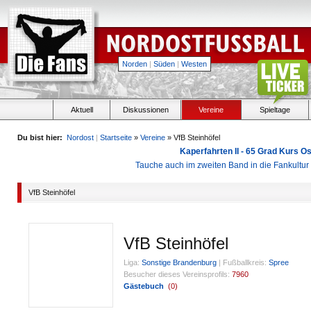
Norden
|
Süden
|
Westen
Aktuell
Diskussionen
Vereine
Spieltage
Du bist hier:
Nordost
|
Startseite
»
Vereine
» VfB Steinhöfel
Kaperfahrten II - 65 Grad Kurs 
Tauche auch im zweiten Band in die Fankultu
VfB Steinhöfel
VfB Steinhöfel
Liga:
Sonstige Brandenburg
|
Fußballkreis:
Spree
Besucher dieses Vereinsprofils:
7960
Gästebuch
(
0
)