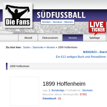
Norden
|
Nordost
|
Westen
Aktuell
Diskussionen
Vereine
Spieltage
Du bist hier:
Süden
|
Startseite
»
Vereine
» 1899 Hoffenheim
NAVIJACI – Durc
Ein 612-seitiges Buch und Reiseführer f
1899 Hoffenheim
1899 Hoffenheim
Liga:
1. Bundesliga
|
Fußballkreis:
Sinsheim
Besucher dieses Vereinsprofils:
57301
Gästebuch
(
0
)