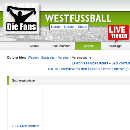
Norden
|
Nordost
|
Süden
Aktuell
Diskussionen
Vereine
Spieltage
Du bist hier:
Westen
|
Startseite
»
Vereine
» Vereinssuche
Erlebnis Fußball 92/93 – 320 vollf
u.a. mit Interview mit den Erfordia Ultras, Unterweg
Suchergebnisse
1. FC Kaiserslautern