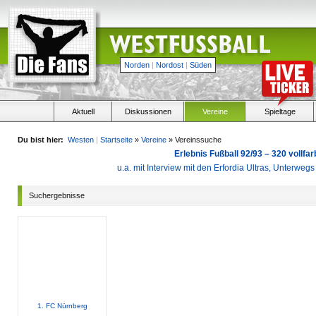
Norden
|
Nordost
|
Süden
Aktuell
Diskussionen
Vereine
Spieltage
Du bist hier:
Westen
|
Startseite
»
Vereine
» Vereinssuche
Erlebnis Fußball 92/93 – 320 vollf
u.a. mit Interview mit den Erfordia Ultras, Unterweg
Suchergebnisse
1. FC Nürnberg