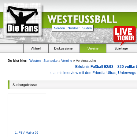
Norden
|
Nordost
|
Süden
Aktuell
Diskussionen
Vereine
Spieltage
Du bist hier:
Westen
|
Startseite
»
Vereine
» Vereinssuche
Erlebnis Fußball 92/93 – 320 vollf
u.a. mit Interview mit den Erfordia Ultras, Unterweg
Suchergebnisse
1. FSV Mainz 05