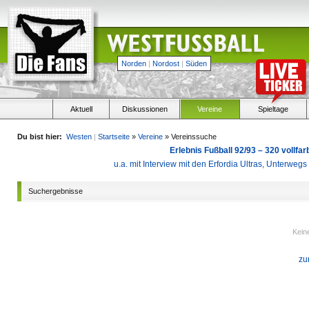
Norden
|
Nordost
|
Süden
Aktuell
Diskussionen
Vereine
Spieltage
Du bist hier:
Westen
|
Startseite
»
Vereine
» Vereinssuche
Erlebnis Fußball 92/93 – 320 vollf
u.a. mit Interview mit den Erfordia Ultras, Unterweg
Suchergebnisse
Kein
zu