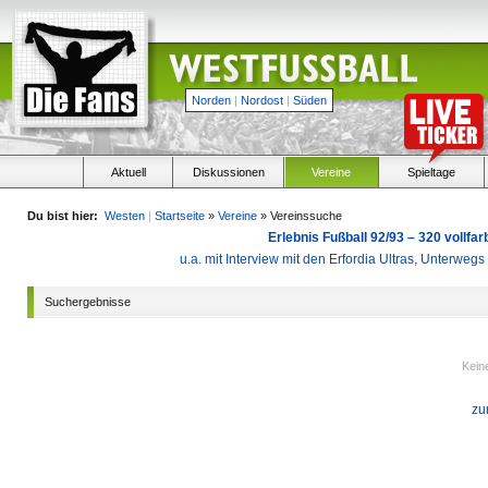
Norden
|
Nordost
|
Süden
Aktuell
Diskussionen
Vereine
Spieltage
Du bist hier:
Westen
|
Startseite
»
Vereine
» Vereinssuche
Erlebnis Fußball 92/93 – 320 vollf
u.a. mit Interview mit den Erfordia Ultras, Unterweg
Suchergebnisse
Kein
zu