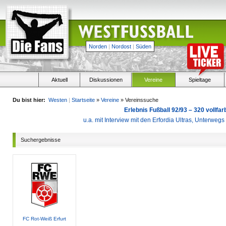
Norden
|
Nordost
|
Süden
Aktuell
Diskussionen
Vereine
Spieltage
Du bist hier:
Westen
|
Startseite
»
Vereine
» Vereinssuche
Erlebnis Fußball 92/93 – 320 vollf
u.a. mit Interview mit den Erfordia Ultras, Unterweg
Suchergebnisse
FC Rot-Weiß Erfurt