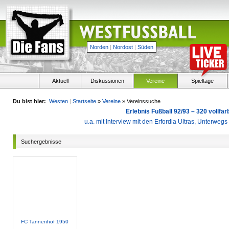
Norden
|
Nordost
|
Süden
Aktuell
Diskussionen
Vereine
Spieltage
Du bist hier:
Westen
|
Startseite
»
Vereine
» Vereinssuche
Erlebnis Fußball 92/93 – 320 vollf
u.a. mit Interview mit den Erfordia Ultras, Unterweg
Suchergebnisse
FC Tannenhof 1950