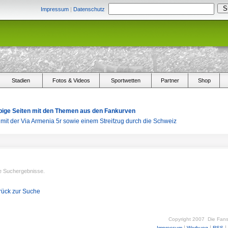
Impressum
|
Datenschutz
Stadien
Fotos & Videos
Sportwetten
Partner
Shop
arbige Seiten mit den Themen aus den Fankurven
s mit der Via Armenia 5r sowie einem Streifzug durch die Schweiz
e Suchergebnisse.
rück zur Suche
Copyright 2007
Die Fan
|
|
|
Impressum
Werbung
RSS