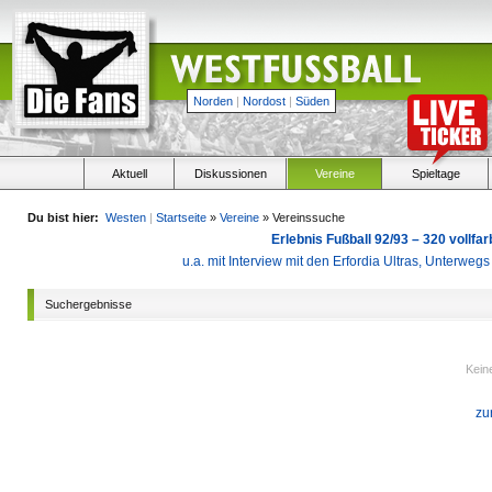
Norden
|
Nordost
|
Süden
Aktuell
Diskussionen
Vereine
Spieltage
Du bist hier:
Westen
|
Startseite
»
Vereine
» Vereinssuche
Erlebnis Fußball 92/93 – 320 vollf
u.a. mit Interview mit den Erfordia Ultras, Unterweg
Suchergebnisse
Kein
zu