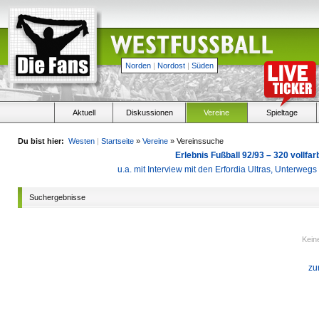
Norden
|
Nordost
|
Süden
Aktuell
Diskussionen
Vereine
Spieltage
Du bist hier:
Westen
|
Startseite
»
Vereine
» Vereinssuche
Erlebnis Fußball 92/93 – 320 vollf
u.a. mit Interview mit den Erfordia Ultras, Unterweg
Suchergebnisse
Kein
zu