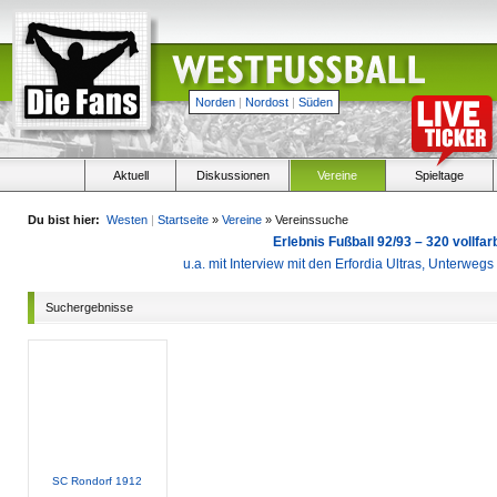
Norden
|
Nordost
|
Süden
Aktuell
Diskussionen
Vereine
Spieltage
Du bist hier:
Westen
|
Startseite
»
Vereine
» Vereinssuche
Erlebnis Fußball 92/93 – 320 vollf
u.a. mit Interview mit den Erfordia Ultras, Unterweg
Suchergebnisse
SC Rondorf 1912