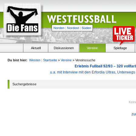
Norden
|
Nordost
|
Süden
Aktuell
Diskussionen
Vereine
Spieltage
Du bist hier:
Westen
|
Startseite
»
Vereine
» Vereinssuche
Erlebnis Fußball 92/93 – 320 vollf
u.a. mit Interview mit den Erfordia Ultras, Unterweg
Suchergebnisse
Kein
zu