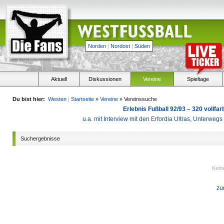
Norden
|
Nordost
|
Süden
Aktuell
Diskussionen
Vereine
Spieltage
Du bist hier:
Westen
|
Startseite
»
Vereine
» Vereinssuche
Erlebnis Fußball 92/93 – 320 vollf
u.a. mit Interview mit den Erfordia Ultras, Unterweg
Suchergebnisse
Kein
zu