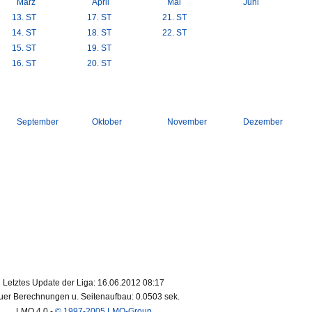
März
April
Mai
Juni
13. ST
17. ST
21. ST
14. ST
18. ST
22. ST
15. ST
19. ST
16. ST
20. ST
September
Oktober
November
Dezember
Letztes Update der Liga: 16.06.2012 08:17
er Berechnungen u. Seitenaufbau: 0.0503 sek.
LMO
4.0 -
© 1997-2005 LMO-Group