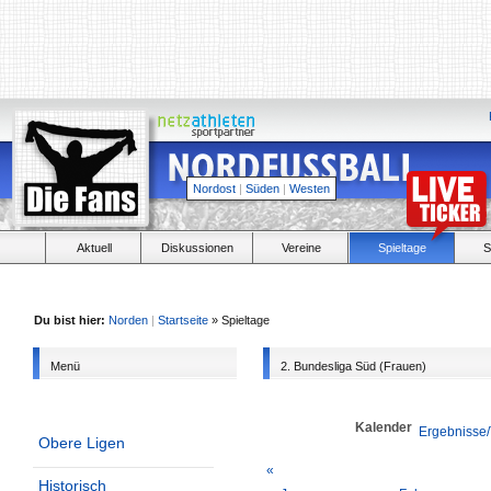
Nordost
|
Süden
|
Westen
Aktuell
Diskussionen
Vereine
Spieltage
S
Du bist hier:
Norden
|
Startseite
» Spieltage
Menü
2. Bundesliga Süd (Frauen)
Kalender
Ergebnisse/
Obere Ligen
«
Historisch