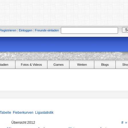
Registrieren
|
Einloggen
|
Freunde einladen
tadien
Fotos & Videos
Games
Wetten
Blogs
Sho
Tabelle
Fieberkurven
Ligastatistik
Übersicht 2012
#
»