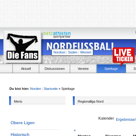
Nordost
|
Süden
|
Westen
Aktuell
Diskussionen
Vereine
Spieltage
S
Du bist hier:
Norden
|
Startseite
» Spieltage
Menü
Regionalliga Nord
Kalender
Ergebnisse/
Obere Ligen
«
Historisch