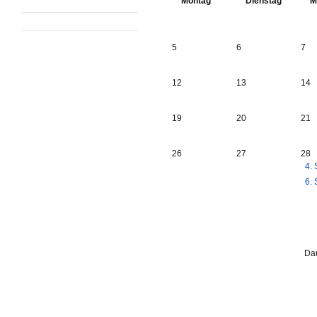
Montag
Dienstag
M
5
6
7
12
13
14
19
20
21
26
27
28
4. 
6. 
Dau