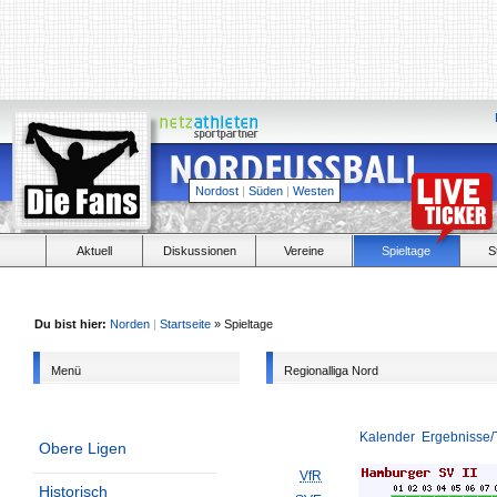
Nordost
|
Süden
|
Westen
Aktuell
Diskussionen
Vereine
Spieltage
S
Du bist hier:
Norden
|
Startseite
» Spieltage
Menü
Regionalliga Nord
Kalender
Ergebnisse/
Obere Ligen
VfR
Historisch