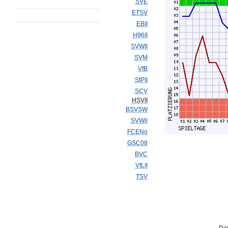
SVE
ETSV
EBII
H96II
SVWII
SVM
VfB
StPII
SCV
HSVII
BSVSW
SVWil
FCENo
GSC08
BVC
VfLII
TSV