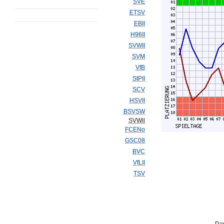
SVE
ETSV
EBII
H96II
SVWII
SVM
VfB
StPII
SCV
HSVII
BSVSW
SVWil
FCENo
GSC08
BVC
VfLII
TSV