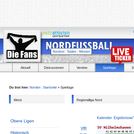
Nordost
|
Süden
|
Westen
Aktuell
Diskussionen
Vereine
Spieltage
S
Du bist hier:
Norden
|
Startseite
» Spieltage
Menü
Regionalliga Nord
Kalender
Ergebnisse/
Obere Ligen
VfR
Historisch