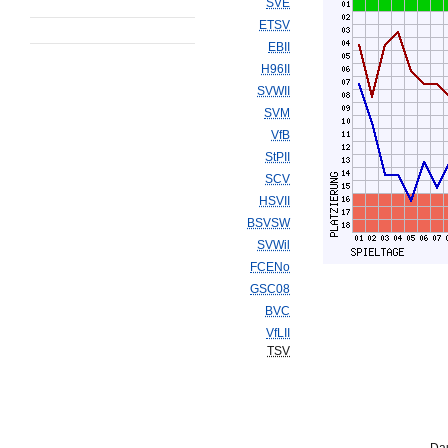
SVE
ETSV
EBII
H96II
SVWII
SVM
VfB
StPII
SCV
HSVII
BSVSW
SVWil
FCENo
GSC08
BVC
VfLII
TSV