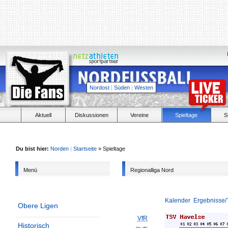
Nordost
|
Süden
|
Westen
Aktuell
Diskussionen
Vereine
Spieltage
S
Du bist hier:
Norden
|
Startseite
» Spieltage
Menü
Regionalliga Nord
Kalender
Ergebnisse/
Obere Ligen
VfR
Historisch