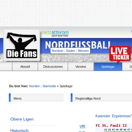
Nordost
|
Süden
|
Westen
Aktuell
Diskussionen
Vereine
Spieltage
S
Du bist hier:
Norden
|
Startseite
» Spieltage
Menü
Regionalliga Nord
Kalender
Ergebnisse/
Obere Ligen
VfR
Historisch