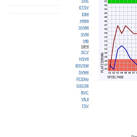
SVE
ETSV
EBII
H96II
SVWII
SVM
VfB
StPII
SCV
HSVII
BSVSW
SVWil
FCENo
GSC08
BVC
VfLII
TSV