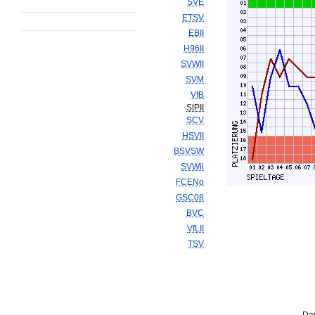
SVE
ETSV
EBII
H96II
SVWII
SVM
VfB
StPII
SCV
HSVII
BSVSW
SVWil
FCENo
GSC08
BVC
VfLII
TSV