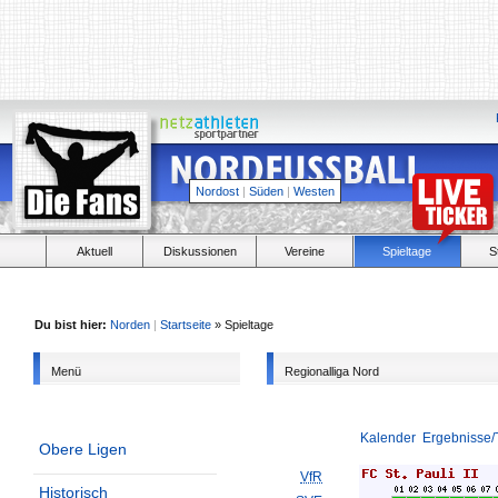
Nordost
|
Süden
|
Westen
Aktuell
Diskussionen
Vereine
Spieltage
S
Du bist hier:
Norden
|
Startseite
» Spieltage
Menü
Regionalliga Nord
Kalender
Ergebnisse/
Obere Ligen
VfR
Historisch