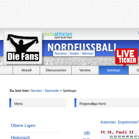
Nordost
|
Süden
|
Westen
Aktuell
Diskussionen
Vereine
Spieltage
S
Du bist hier:
Norden
|
Startseite
» Spieltage
Menü
Regionalliga Nord
Kalender
Ergebnisse/
Obere Ligen
VfR
Historisch