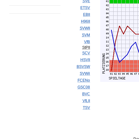
SVE
ETSV
EBII
H96II
SVWII
SVM
VfB
StPII
SCV
HSVII
BSVSW
SVWil
FCENo
GSC08
BVC
VfLII
TSV