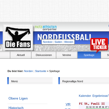
Nordost
|
Süden
|
Westen
Aktuell
Diskussionen
Vereine
Spieltage
S
Du bist hier:
Norden
|
Startseite
» Spieltage
Menü
Regionalliga Nord
Kalender
Ergebnisse/
Obere Ligen
VfR
Historisch