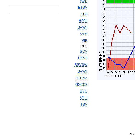
SVE
ETSV
EBII
H96II
SVWII
SVM
VfB
StPII
SCV
HSVII
BSVSW
SVWil
FCENo
GSC08
BVC
VfLII
TSV