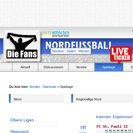
Nordost
|
Süden
|
Westen
Aktuell
Diskussionen
Vereine
Spieltage
S
Du bist hier:
Norden
|
Startseite
» Spieltage
Menü
Regionalliga Nord
Kalender
Ergebnisse/
Obere Ligen
VfR
Historisch