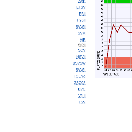
SVE
ETSV
EBII
H96II
SVWII
SVM
VfB
StPII
SCV
HSVII
BSVSW
SVWil
FCENo
GSC08
BVC
VfLII
TSV