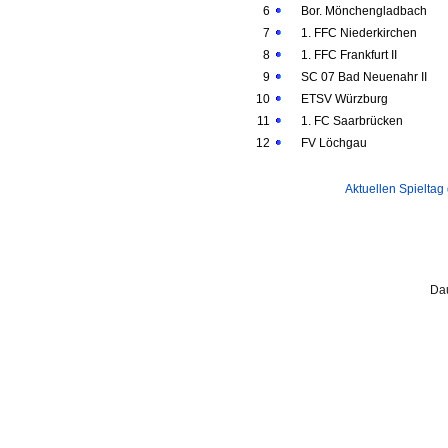
6
Bor. Mönchengladbach
7
1. FFC Niederkirchen
8
1. FFC Frankfurt II
9
SC 07 Bad Neuenahr II
10
ETSV Würzburg
11
1. FC Saarbrücken
12
FV Löchgau
Aktuellen Spieltag
Dau