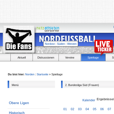
Nordost
|
Süden
|
Westen
Aktuell
Diskussionen
Vereine
Spieltage
S
Du bist hier:
Norden
|
Startseite
» Spieltage
Menü
2. Bundesliga Süd (Frauen)
Ergebnisse
Kalender
Obere Ligen
01
02
03
04
05
06
07
Historisch