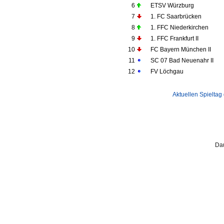
6
ETSV Würzburg
7
1. FC Saarbrücken
8
1. FFC Niederkirchen
9
1. FFC Frankfurt II
10
FC Bayern München II
11
SC 07 Bad Neuenahr II
12
FV Löchgau
Aktuellen Spieltag
Dau