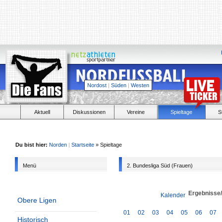
Nordost
|
Süden
|
Westen
Aktuell
Diskussionen
Vereine
Spieltage
S
Du bist hier:
Norden
|
Startseite
» Spieltage
Menü
2. Bundesliga Süd (Frauen)
Ergebnisse
Kalender
Obere Ligen
01
02
03
04
05
06
07
Historisch