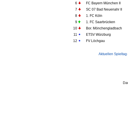
6
FC Bayern München II
7
SC 07 Bad Neuenahr II
8
1. FC Köln
9
1. FC Saarbrücken
10
Bor. Mönchengladbach
11
ETSV Würzburg
12
FV Löchgau
Aktuellen Spieltag
Dau