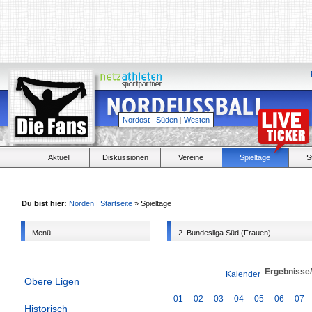
Nordost
|
Süden
|
Westen
Aktuell
Diskussionen
Vereine
Spieltage
S
Du bist hier:
Norden
|
Startseite
» Spieltage
Menü
2. Bundesliga Süd (Frauen)
Ergebnisse
Kalender
Obere Ligen
01
02
03
04
05
06
07
Historisch