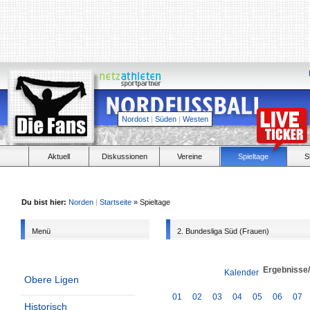
Nordost
|
Süden
|
Westen
Aktuell
Diskussionen
Vereine
Spieltage
S
Du bist hier:
Norden
|
Startseite
» Spieltage
Menü
2. Bundesliga Süd (Frauen)
Ergebnisse
Kalender
Obere Ligen
01
02
03
04
05
06
07
Historisch