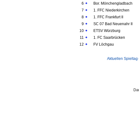
6
Bor. Mönchengladbach
7
1. FFC Niederkirchen
8
1. FFC Frankfurt II
9
SC 07 Bad Neuenahr II
10
ETSV Würzburg
11
1. FC Saarbrücken
12
FV Löchgau
Aktuellen Spieltag
Dau