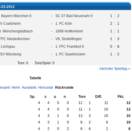
8.03.2012
 Bayern München II
-
SC 07 Bad Neuenahr II
1
:
2
V Crailsheim
-
1. FC Köln
2
:
1
r. Mönchengladbach
-
1899 Hoffenheim
1
:
1
 FFC Niederkirchen
-
VfL Sindelfingen
1
:
3
 Löchgau
-
1. FFC Frankfurt II
0
:
8
SV Würzburg
-
1. FC Saarbrücken
1
:
2
Tore: 0 Tore/Spiel: 0
nächster Spieltag »
Tabelle
esamt
Heim
Auswärts
Hinrunde
Rückrunde
Sp.
s
u
n
Tore
Diff.
Pkt.
4
4
0
0
12
:
1
11
12
4
4
0
0
11
:
1
10
12
4
3
1
0
13
:
3
10
10
4
3
1
0
8
:
2
6
10
4
2
0
2
8
:
6
2
6