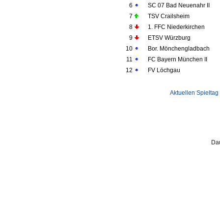
6
SC 07 Bad Neuenahr II
7
TSV Crailsheim
8
1. FFC Niederkirchen
9
ETSV Würzburg
10
Bor. Mönchengladbach
11
FC Bayern München II
12
FV Löchgau
Aktuellen Spieltag
Dau