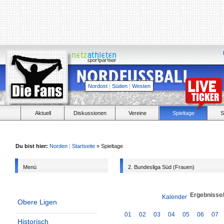
Nordost
|
Süden
|
Westen
Aktuell
Diskussionen
Vereine
Spieltage
S
Du bist hier:
Norden
|
Startseite
» Spieltage
Menü
2. Bundesliga Süd (Frauen)
Ergebnisse
Kalender
Obere Ligen
01
02
03
04
05
06
07
Historisch