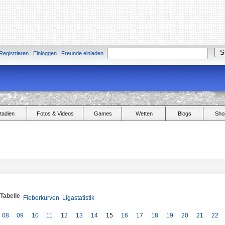
Registrieren
|
Einloggen
|
Freunde einladen
tadien
Fotos & Videos
Games
Wetten
Blogs
Sho
/Tabelle
Fieberkurven
Ligastatistik
08
09
10
11
12
13
14
15
16
17
18
19
20
21
22