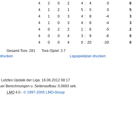
4
2
0
2
4
:
4
0
6
4
1
2
1
5
:
5
0
5
4
1
0
3
4
:
8
-4
3
4
1
0
3
4
:
8
-4
3
4
0
2
2
1
:
6
-5
2
4
0
0
4
3
:
9
-6
0
4
0
0
4
0
:
20
-20
0
Gesamt-Tore: 281 Tore /Spiel: 3.7
 drucken
Ligaspielplan drucken
Letztes Update der Liga: 16.06.2012 08:17
er Berechnungen u. Seitenaufbau: 0.0683 sek.
LMO
4.0 -
© 1997-2005 LMO-Group