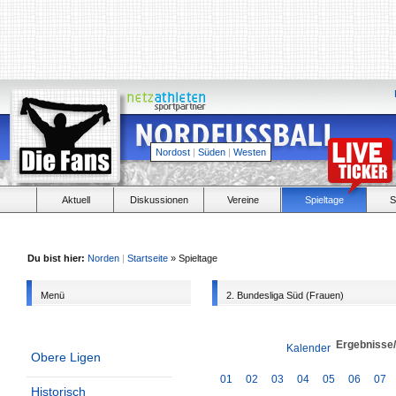
Nordost
|
Süden
|
Westen
Aktuell
Diskussionen
Vereine
Spieltage
S
Du bist hier:
Norden
|
Startseite
» Spieltage
Menü
2. Bundesliga Süd (Frauen)
Ergebnisse
Kalender
Obere Ligen
01
02
03
04
05
06
07
Historisch