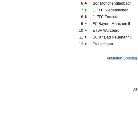
6
Bor. Mönchengladbach
7
1. FFC Niederkirchen
8
1. FFC Frankfurt II
9
FC Bayern München II
10
ETSV Würzburg
11
SC 07 Bad Neuenahr II
12
FV Löchgau
Aktuellen Spieltag
Dau