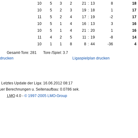
10
5
3
2
21
:
13
8
18
10
5
2
3
19
:
18
1
17
11
5
2
4
17
:
19
-2
17
10
5
1
4
16
:
13
3
16
10
5
1
4
21
:
20
1
16
11
4
2
5
11
:
19
-8
14
10
1
1
8
8
:
44
-36
4
Gesamt-Tore: 281 Tore /Spiel: 3.7
 drucken
Ligaspielplan drucken
Letztes Update der Liga: 16.06.2012 08:17
er Berechnungen u. Seitenaufbau: 0.0786 sek.
LMO
4.0 -
© 1997-2005 LMO-Group