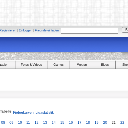
Registrieren
|
Einloggen
|
Freunde einladen
tadien
Fotos & Videos
Games
Wetten
Blogs
Sho
/Tabelle
Fieberkurven
Ligastatistik
08
09
10
11
12
13
14
15
16
17
18
19
20
21
22