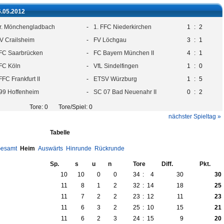
6.05.2012
r. Mönchengladbach
-
1. FFC Niederkirchen
1
:
2
V Crailsheim
-
FV Löchgau
3
:
1
 FC Saarbrücken
-
FC Bayern München II
4
:
1
 FC Köln
-
VfL Sindelfingen
1
:
0
FFC Frankfurt II
-
ETSV Würzburg
1
:
5
99 Hoffenheim
-
SC 07 Bad Neuenahr II
0
:
2
Tore: 0 Tore/Spiel: 0
nächster Spieltag »
Tabelle
esamt
Heim
Auswärts
Hinrunde
Rückrunde
Sp.
s
u
n
Tore
Diff.
Pkt.
10
10
0
0
34
:
4
30
30
11
8
1
2
32
:
14
18
25
11
7
2
2
23
:
12
11
23
11
6
3
2
25
:
10
15
21
11
6
2
3
24
:
15
9
20